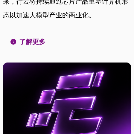
来，行云将持续通过芯片产品重塑计算机形
态以加速大模型产业的商业化。
了解更多
뀹