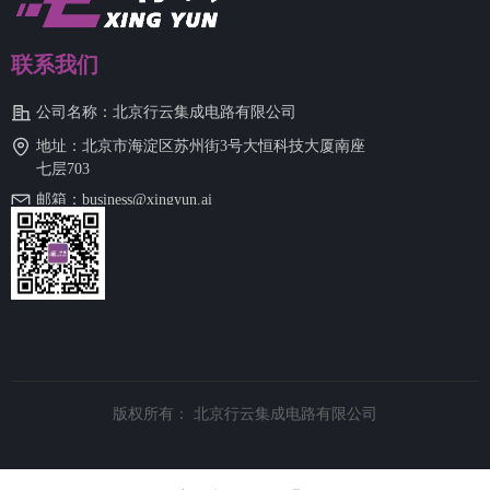
联系我们
公司名称：
北京行云集成电路有限公司
地址：
北京市海淀区苏州街3号大恒科技大厦南座
七层703
邮箱：
business@xingyun.ai
版权所有：
北京行云集成电路有限公司