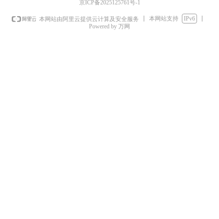
京ICP备2025125761号-1
本网站支持
IPv6
本网站由阿里云提供云计算及安全服务
Powered by 万网